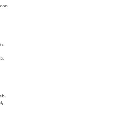
 con
 tu
b.
eb.
d,