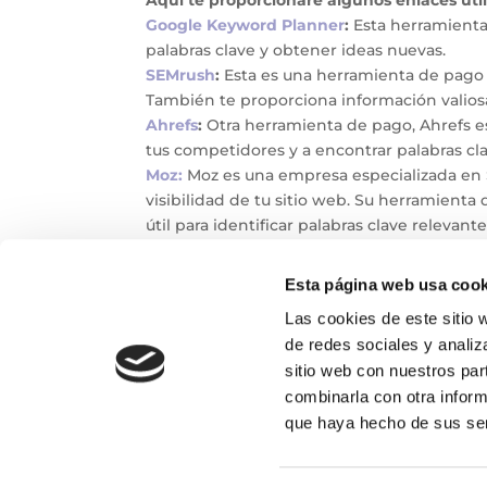
Google Keyword Planner
:
Esta herramienta 
palabras clave y obtener ideas nuevas.
SEMrush
:
Esta es una herramienta de pago q
También te proporciona información valiosa
Ahrefs
:
Otra herramienta de pago, Ahrefs es
tus competidores y a encontrar palabras cla
Moz:
Moz es una empresa especializada en 
visibilidad de tu sitio web. Su herramienta
útil para identificar palabras clave relevant
Guía de Google para principiantes sobre S
por Google puede ser muy útil. Incluye info
Esta página web usa cook
aspectos básicos del SEO.
Las cookies de este sitio 
Espero que estos enlaces te sean útiles y t
de redes sociales y analiz
¡Buena suerte en tu estrategia de SEO!
sitio web con nuestros par
combinarla con otra inform
que haya hecho de sus ser