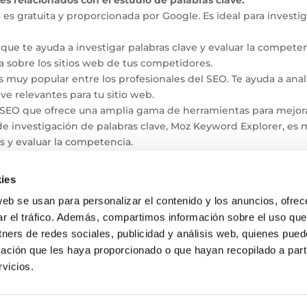
es gratuita y proporcionada por Google. Es ideal para investig
ue te ayuda a investigar palabras clave y evaluar la competen
 sobre los sitios web de tus competidores.
 muy popular entre los profesionales del SEO. Te ayuda a anal
ve relevantes para tu sitio web.
SEO que ofrece una amplia gama de herramientas para mejora
 de investigación de palabras clave, Moz Keyword Explorer, es
es y evaluar la competencia.
EO:
Si eres nuevo en el mundo del SEO, esta guía proporciona
rmación útil sobre la investigación de palabras clave y otros
ies
web se usan para personalizar el contenido y los anuncios, ofrec
e ayuden a profundizar en el tema de estudio de palabras clave
ar el tráfico. Además, compartimos información sobre el uso que
tners de redes sociales, publicidad y análisis web, quienes pue
ación que les haya proporcionado o que hayan recopilado a parti
vicios.