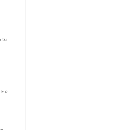
e tu
l» o
as