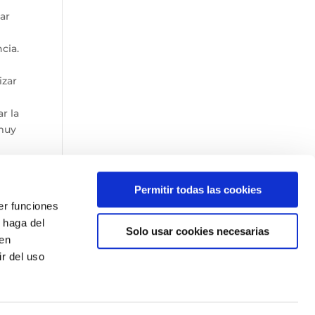
ar
cia.
izar
r la
 muy
da
Permitir todas las cookies
er funciones
.
 haga del
Solo usar cookies necesarias
den
r del uso