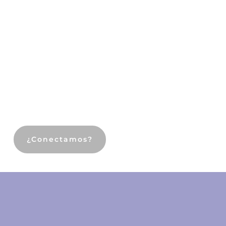
¿Conectamos?
Te ayudamos en la externalización del marketing de