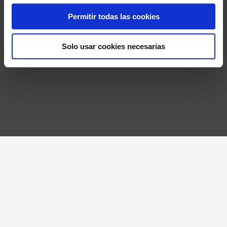
Permitir todas las cookies
Solo usar cookies necesarias
En Wise Barcelona apostamos por el
marketing digital y el pensamiento
estratégico desde una
visión
creativa
. Ideamos campañas de
marketing que conecten con tu perfil
de cliente, generando experiencias
para los usuarios que los lleven a
hacer clic y convertir tus
objetivos
.